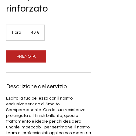
rinforzato
40
euro
1 ora
1
40 €
o
r
PRENOTA
Descrizione del servizio
Esalta la tua bellezza con il nostro
esclusivo servizio di Smalto
Semipermanente. Con la sua resistenza
prolungata e il finish brillante, questo
trattamento è ideale per chi desidera
unghie impeccabili per settimane. Il nostro
team di professionisti applica con maestria