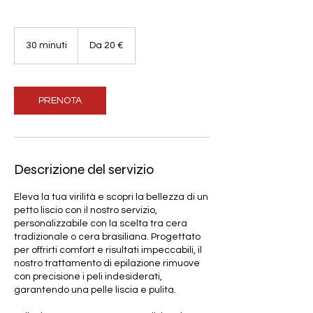
Da
20
30 minuti
3
Da 20 €
euro
0
m
i
n
PRENOTA
u
t
i
Descrizione del servizio
Eleva la tua virilità e scopri la bellezza di un
petto liscio con il nostro servizio,
personalizzabile con la scelta tra cera
tradizionale o cera brasiliana. Progettato
per offrirti comfort e risultati impeccabili, il
nostro trattamento di epilazione rimuove
con precisione i peli indesiderati,
garantendo una pelle liscia e pulita.