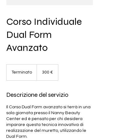
Corso Individuale
Dual Form
Avanzato
300
euro
Terminato
T
300 €
e
r
m
Descrizione del servizio
i
n
Il Corso Dual Form avanzato si terrà in una
a
sola giornata presso il Nanny Beauty
t
Center ed è pensato per chi desidera
o
imparare questa tecnica innovativa di
realizzazione del muretto, utilizzando le
Dual Form.