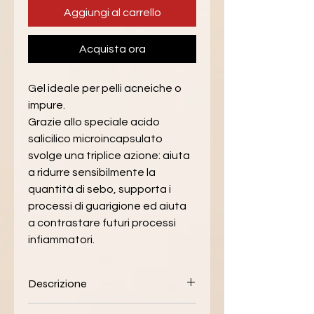
Aggiungi al carrello
Acquista ora
Gel ideale per pelli acneiche o 
impure.
Grazie allo speciale acido 
salicilico microincapsulato 
svolge una triplice azione: aiuta 
a ridurre sensibilmente la 
quantità di sebo, supporta i 
processi di guarigione ed aiuta 
a contrastare futuri processi 
infiammatori.
Descrizione
Gel per pelle acneica o impura o 