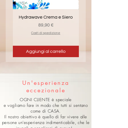
Hydrawave Crema e Siero
Smooth Peeling bifasic
Prezzo
89,90 €
Costi di spedizione
Aggiungi al carrello
Un'esperienza
eccezionale
OGNI CLIENTE è speciale
e vogliamo fare in modo che tutti si sentano
come di CASA.
Il nostro obiettivo è quello di far vivere alle
persone un'esperienza indimenticabile, che le