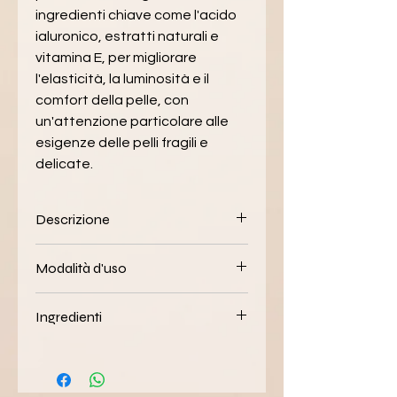
ingredienti chiave come l'acido 
ialuronico, estratti naturali e 
vitamina E, per migliorare 
l'elasticità, la luminosità e il 
comfort della pelle, con 
un'attenzione particolare alle 
esigenze delle pelli fragili e 
delicate.
Descrizione
Per 
pelli sensibili
, tendenti 
Modalità d'uso
all'arrossamento, ad eruzioni 
cutanee, fragilità capillare. Per chi 
Crema Ricca RS:
ha condizioni patologiche della 
Ingredienti
Applicare mattina e sera su 
pelle, come eczema, rosacea, 
viso, collo e décolleté, dopo 
psoriasi, acne, couperose
.
Crema Ricca RS:
una corretta detersione.
ACIDO IALURONICO IN 4 
Aqua, Glyceryl stearate, 
Massaggiare delicatamente 
FORME MOLECOLARI 
| 
Ethylhexyl 
fino a completo 