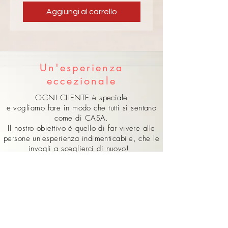
hyaluronate, Threonine, 
ANNURCA
 | Dalle proprietà 
Aggiungi al carrello
Glutamic acid, Glycine, Valine, 
antiossidanti, antiradicali e 
Glycosphingolipids, Lecithin, 
defaticanti
Saccharomyces lysate, 
Ascorbyl palmitate, 
Tocopherol, Pentylene glycol, 
Un'esperienza
Sucrose palmitate, Xanthan 
gum, Benzophenone-3, 
eccezionale
Sodium benzoate, Disodium 
OGNI CLIENTE è speciale
succinate, Potassium 
e vogliamo fare in modo che tutti si sentano
sorbate, Lactic acid, o-
come di CASA.
Cymen-5-ol, 
Il nostro obiettivo è quello di far vivere alle
Ethylhexylglycerin, 
persone un'esperienza indimenticabile, che le
Phenoxyethanol, Ethylhexyl 
invogli a sceglierci di nuovo!
salicylate, 
Se hai domande, non esitare a contattarci.
Hydroxyacetophenone, 
COMPILA il modulo a fianco, saremo felici di
Parfum.
AIUTARTI!
Active RS:
Aqua, Hamamelis virginiana 
Leaf Extract, Glycerin, 
Propylene Glycol, Caprylic 
Capric Triglyceride, C13-15 