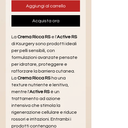
Aggiungi al carrello
Acquista ora
La 
Crema Ricca RS
 e l'
Active RS
di Ksurgery sono prodotti ideali 
per pelli sensibili, con 
formulazioni avanzate pensate 
per idratare, proteggere e 
rafforzare la barriera cutanea.
La 
Crema Ricca RS
 ha una 
texture nutriente e lenitiva, 
mentre l'
Active RS
 è un 
trattamento ad azione 
intensiva che stimola la 
rigenerazione cellulare e riduce 
rossori e irritazioni. Entrambi i 
prodotti contengono 