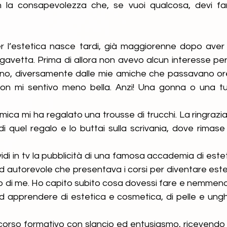
 la consapevolezza che, se vuoi qualcosa, devi far
 l’estetica nasce tardi, già maggiorenne dopo aver 
 gavetta. Prima di allora non avevo alcun interesse per 
o, diversamente dalle mie amiche che passavano ore
non mi sentivo meno bella. Anzi! Una gonna o una t
ica mi ha regalato una trousse di trucchi. La ringrazia
 quel regalo e lo buttai sulla scrivania, dove rimase 
i in tv la pubblicità di una famosa accademia di estet
d autorevole che presentava i corsi per diventare este
o di me. Ho capito subito cosa dovessi fare e nemmen
d apprendere di estetica e cosmetica, di pelle e unghi
rcorso formativo con slancio ed entusiasmo, ricevendo