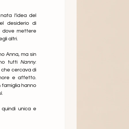
ata l’idea del 
l desiderio di 
, dove mettere 
li altri.
mo Anna, ma sin 
o tutti 
Nanny
. 
 che cercava di 
ore e affetto. 
n famiglia hanno 
. 
quindi unica e 