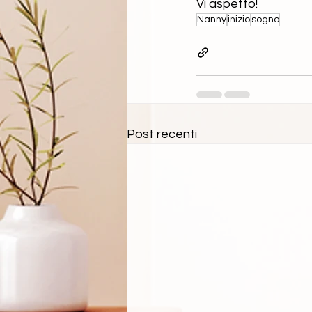
Vi aspetto!
Nanny
inizio
sogno
Post recenti