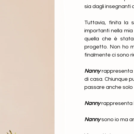
sia dagli insegnanti
Tuttavia, finita la
importanti nella mia
quella che è stata 
progetto. Non ho ma
finalmente ci sono ri
Nanny
 rappresenta 
di casa. Chiunque p
passare anche solo p
Nanny
 rappresenta l
Nanny
 sono io ma an