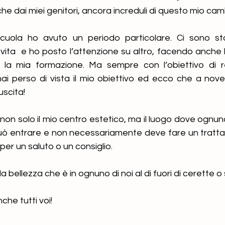
 che dai miei genitori, ancora increduli di questo mio c
 scuola ho avuto un periodo particolare. Ci sono sta
 vita  e ho posto l’attenzione su altro, facendo anche la
la mia formazione. Ma sempre con l’obiettivo di rea
i perso di vista il mio obiettivo ed ecco che a nove
uscita!
non solo il mio centro estetico, ma il luogo dove ognuno
uò entrare e non necessariamente deve fare un tratt
er un saluto o un consiglio.
a bellezza che è in ognuno di noi al di fuori di cerette o 
che tutti voi!