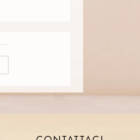
greto di una Bellezza
tura
ondo dell'estetica, sempre
persone stanno tornando
radici, abbracciando gli
dienti naturali e innovativi
l...
CONTATTACI