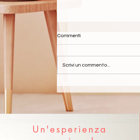
Commenti
Scrivi un commento...
Prenditi cura di te: la bellezza
è un atto d’amore verso sé
stesse!
Un'esperienza