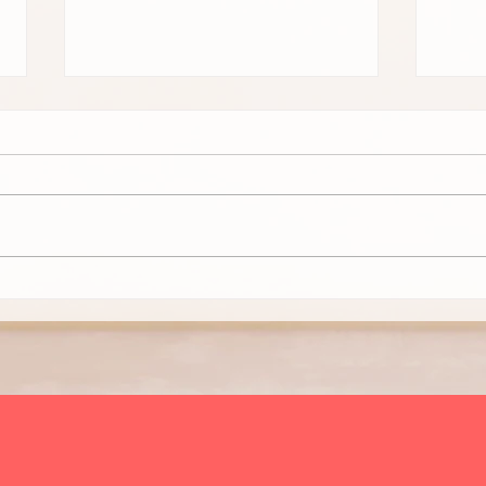
Curare la pelle in primavera:
Il se
suggerimenti e consigli!
Dura
Non è mai troppo presto per
Nel m
iniziare la skin-care routine per i
più 
mesi più caldi e il momento per
alle 
farlo è proprio adesso che la
ingre
nuova...
come i