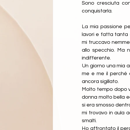
Sono cresciuta con
conquistarla. 
La mia passione per
lavori e fatta tanta
mi truccavo nemmen
allo specchio. Ma 
indifferente.
Un giorno una mia am
me e me il perché di
ancora sigillato.
Molto tempo dopo vid
donna molto bella e
si era smosso dentr
mi trovavo in aula a
smalti.
Ho affrontato il pe